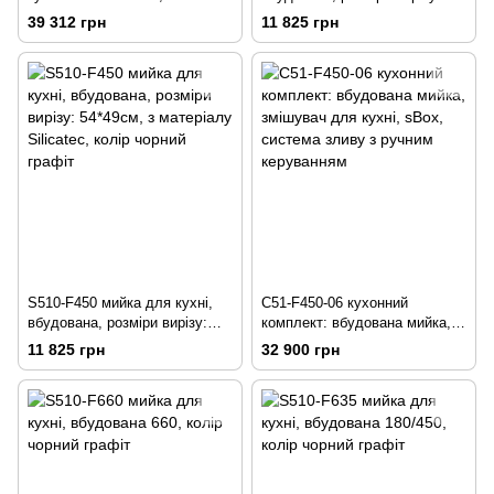
вбудована зі змішувачем,
54*49см, з матеріалу Silicatec,
39 312 грн
11 825 грн
одноважільний, з сушаркою
колір світлий сірий
для посуду зліва, хром
S510-F450 мийка для кухні,
C51-F450-06 кухонний
вбудована, розміри вирізу:
комплект: вбудована мийка,
54*49см, з матеріалу Silicatec,
змішувач для кухні, sBox,
11 825 грн
32 900 грн
колір чорний графіт
система зливу з ручним
керуванням