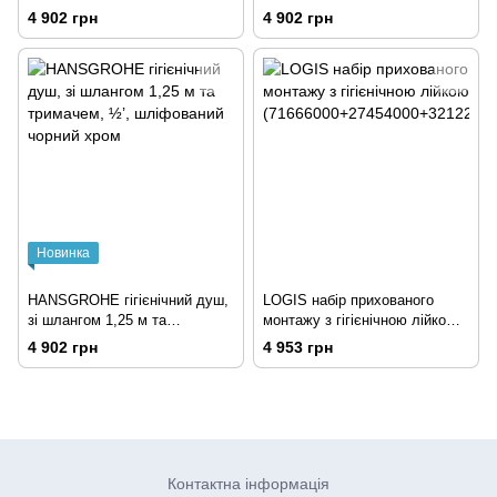
колір лійки поліроване золото
½’, шліфована бронза
4 902 грн
4 902 грн
Новинка
HANSGROHE гігієнічний душ,
LOGIS набір прихованого
зі шлангом 1,25 м та
монтажу з гігієнічною лійкою
тримачем, ½’, шліфований
(71666000+27454000+3212200
4 902 грн
4 953 грн
чорний хром
0)
Контактна інформація