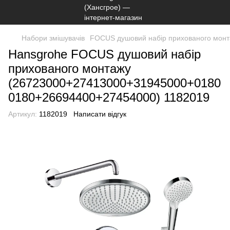
Набори змішувачів
FOCUS душовий набір прихованого мон
Hansgrohe FOCUS душовий набір
прихованого монтажу
(26723000+27413000+31945000+0180
0180+26694400+27454000) 1182019
Артикул:
1182019
Написати відгук