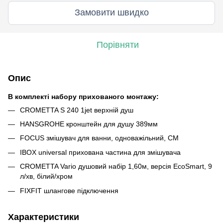
Замовити швидко
Порівняти
Опис
В комплекті набору прихованого монтажу:
CROMETTA S 240 1jet верхній душ
HANSGROHE кронштейн для душу 389мм
FOCUS змішувач для ванни, одноважільний, СМ
IBOX universal прихована частина для змішувача
CROMETTA Vario душовий набір 1,60м, версія EcoSmart, 9
л/хв, білий/хром
FIXFIT шлангове підключення
Характеристики