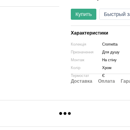
Купить
Быстрый з
Характеристики
Колекція
Crometta
Призначення
Для душу
Монтаж
На стіну
Колір
Хром
Термостат
Є
Доставка
Оплата
Гар