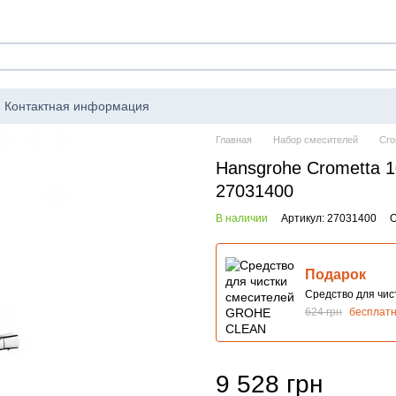
Контактная информация
Главная
Набор смесителей
Cro
Hansgrohe Crometta 1
27031400
В наличии
Артикул: 27031400
О
Подарок
Средство для чи
624 грн
бесплат
9 528 грн