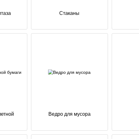
итаза
Стаканы
летной
Ведро для мусора