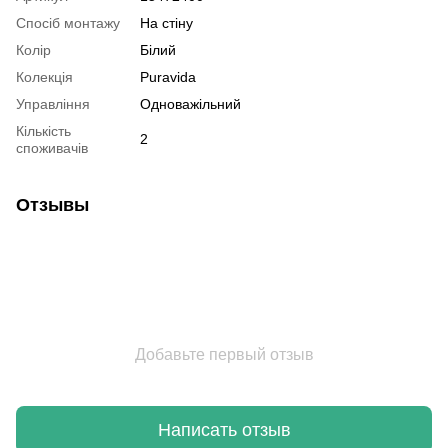
Спосіб монтажу
На стіну
Колір
Білий
Колекція
Puravida
Управління
Одноважільний
Кількість
2
споживачів
Отзывы
Добавьте первый отзыв
Написать отзыв