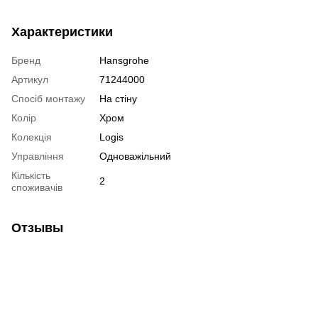
Характеристики
Бренд
Hansgrohe
Артикул
71244000
Спосіб монтажу
На стіну
Колір
Хром
Колекція
Logis
Управління
Одноважільний
Кількість
2
споживачів
Отзывы