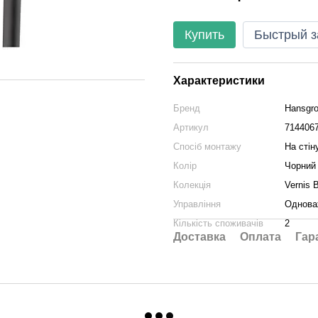
Купить
Быстрый з
Характеристики
Бренд
Hansgr
Артикул
714406
Спосіб монтажу
На стін
Колір
Чорний
Колекція
Vernis 
Управління
Однова
Кількість споживачів
2
Доставка
Оплата
Гар