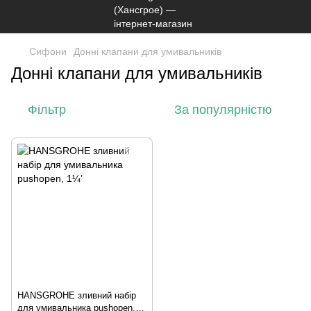
Сифони
Донні клапани для умивальників
Донні клапани для умивальників
Фільтр
За популярністю
HANSGROHE зливний набір
для умивальника pushopen,