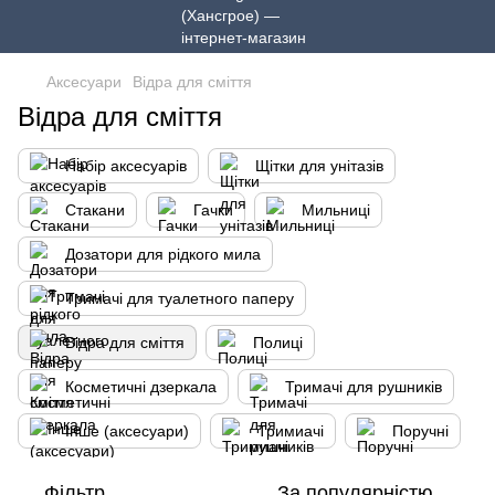
Аксесуари
Відра для сміття
Відра для сміття
Набір аксесуарів
Щітки для унітазів
Стакани
Гачки
Мильниці
Дозатори для рідкого мила
Тримачі для туалетного паперу
Відра для сміття
Полиці
Косметичні дзеркала
Тримачі для рушників
Інше (аксесуари)
Тримиачі
Поручні
Фільтр
За популярністю