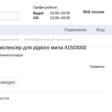
Графік роботи:
Мій кошик
Будні:
10:00–19:00
Сб:
12:00–18:00
Порівняння
Вхід
я рідкого мила
PuraVida Диспенсер для рідкого мила
испенсер для рідкого мила 41503000
Написати відгук
Порівняти
 швидко
антія