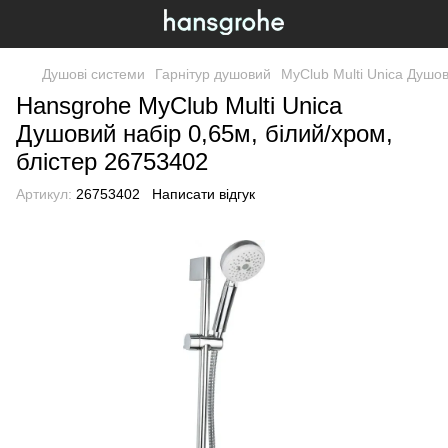
Душові системи
Гарнітур душовий
MyClub Multi Unica Душов
Hansgrohe MyClub Multi Unica
Душовий набір 0,65м, білий/хром,
блістер 26753402
Артикул:
26753402
Написати відгук