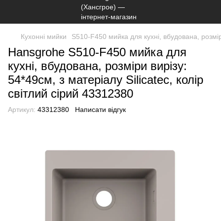
Кухонні мийки
S510-F450 мийка для кухні, вбудована, розміри 
Hansgrohe S510-F450 мийка для
кухні, вбудована, розміри вирізу:
54*49см, з матеріалу Silicatec, колір
світлий сірий 43312380
Артикул:
43312380
Написати відгук