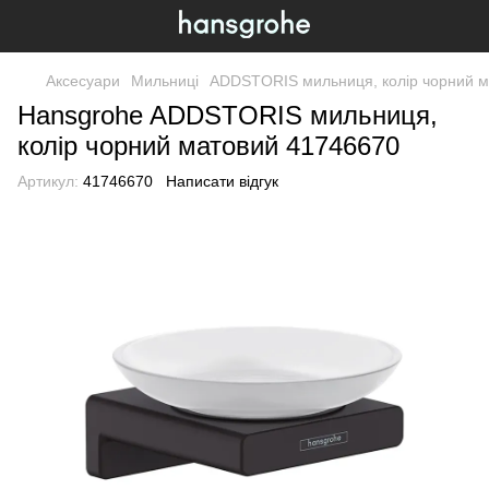
Аксесуари
Мильниці
ADDSTORIS мильниця, колір чорний м
Hansgrohe ADDSTORIS мильниця,
колір чорний матовий 41746670
Артикул:
41746670
Написати відгук