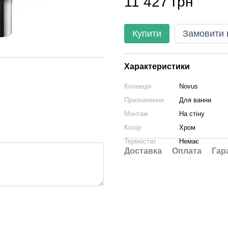
11 427 грн
Купити
Замовити
Характеристики
Колекція
Novus
Призначення
Для ванни
Монтаж
На стіну
Колір
Хром
Термостат
Немає
Доставка
Оплата
Гар