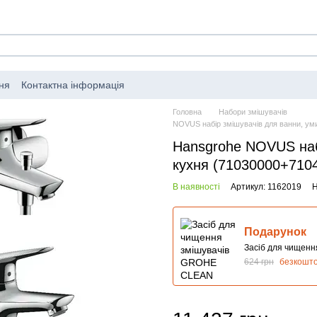
ня
Контактна інформація
Головна
Набори змішувачів
NOVUS набір змішувачів для ванни, у
Hansgrohe NOVUS наб
кухня (71030000+710
В наявності
Артикул: 1162019
Н
Подарунок
Засіб для чищен
624 грн
безкошт