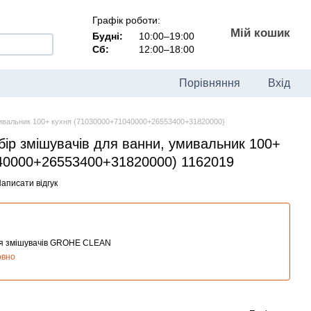
Графік роботи:
Мій кошик
Будні:
10:00–19:00
Сб:
12:00–18:00
Порівняння
Вхід
мивальник 100+ кухня (71030000+71040000+26553400+31820000)
ір змішувачів для ванни, умивальник 100+
40000+26553400+31820000) 1162019
аписати відгук
ня змішувачів GROHE CLEAN
овно