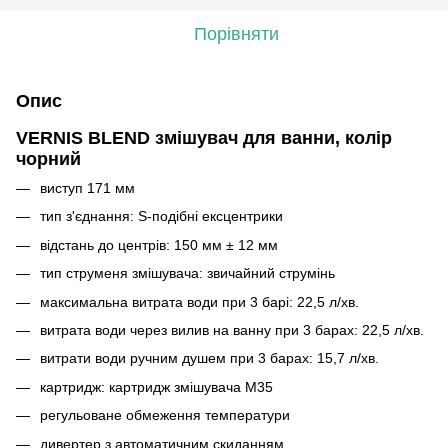
Порівняти
Опис
VERNIS BLEND змішувач для ванни, колір
чорний
виступ 171 мм
тип з'єднання: S-подібні ексцентрики
відстань до центрів: 150 мм ± 12 мм
тип струменя змішувача: звичайний струмінь
максимальна витрата води при 3 барі: 22,5 л/хв.
витрата води через вилив на ванну при 3 барах: 22,5 л/хв.
витрати води ручним душем при 3 барах: 15,7 л/хв.
картридж: картридж змішувача M35
регульоване обмеження температури
дивертер з автоматичним скиданням