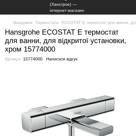
Змішувачі
Термостати
ECOSTAT E термостат для ванни, для
Hansgrohe ECOSTAT E термостат
для ванни, для відкритої установки,
хром 15774000
Артикул:
15774000
Написати відгук